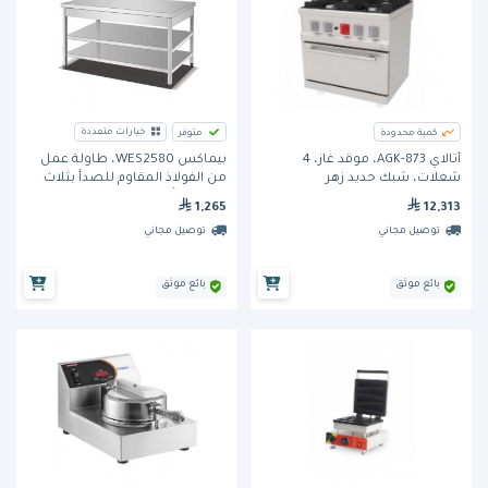
خيارات متعددة
كمية محدودة
متوفر
أتالاي AGK-873، موقد غاز، 4
بيماكس WES2580، طاولة عمل
شعلات، شبك حديد زهر
من الفولاذ المقاوم للصدأ بثلاث
طبقات وأرجل مربعة
12,313
1,265
توصيل مجاني
توصيل مجاني
بائع موثق
بائع موثق