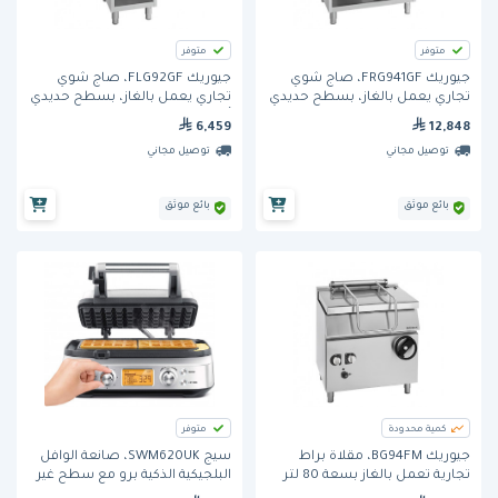
متوفر
متوفر
جيوريك FRG941GF، صاج شوي
جيوريك FLG92GF، صاج شوي
تجاري يعمل بالغاز، بسطح حديدي
تجاري يعمل بالغاز، بسطح حديدي
مضلع بالكامل بعرض 800 مم،
أملس بعرض 400 مم، من
6,459
12,848
من سلسلة يونيكا 900
سلسلة يونيكا 900
توصيل مجاني
توصيل مجاني
بائع موثق
بائع موثق
كمية محدودة
متوفر
جيوريك BG94FM، مقلاة براط
سيج SWM620UK، صانعة الوافل
تجارية تعمل بالغاز بسعة 80 لتر
البلجيكية الذكية برو مع سطح غير
مع إمالة يدوية، وحوض من الحديد
لاصق و١٢ إعداد تحمير