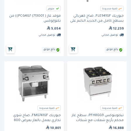
كمية محدودة
متوفر
جيوريك FLE941GF، صاج كهربائي
موقد غاز ( PCG4G7 (713001)) من
بسطح كامل من الحديد الناعم على
تكنوإنوكس
خزانة قاعدة مفتوحة
5,054
12,239
توصيل مجاني
توصيل مجاني
بائع موثق
بائع موثق
كمية محدودة
كمية محدودة
تيكنوينوكس PFH8GG9، سطح غاز
جيوريك FMG741GF، صاج شوي
محكم بأربع شعلات مع شبكات
تجاري يعمل بالغاز بعرض 800
متينة من الحديد الزهر
مم، بسطح حديدي يجمع بين
10,801
16,888
الأملس والمضلع