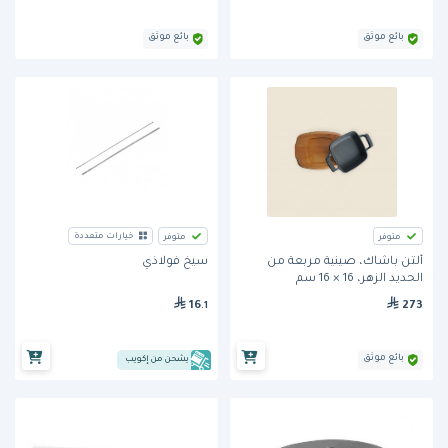
بائع موثق
بائع موثق
خيارات متعددة
متوفر
متوفر
ألتن باشاك، صينية مربعة من
سيخ فولاذي
الحديد الزهر، 16 × 16 سم
273
16
.1
بائع موثق
يشحن من إكويب