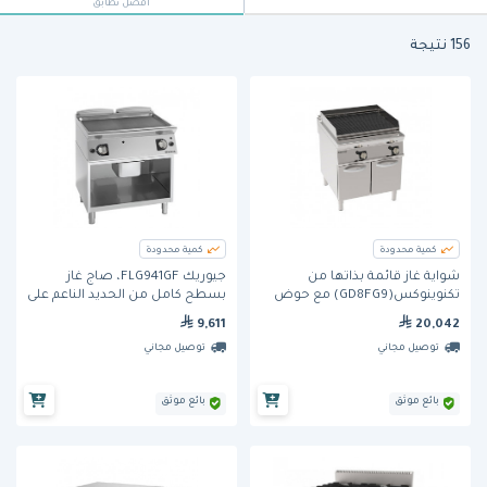
أفضل تطابق
156 نتيجة
كمية محدودة
كمية محدودة
شواية غاز قائمة بذاتها من
جيوريك FLG941GF، صاج غاز
تكنوينوكس(GD8FG9) مع حوض
بسطح كامل من الحديد الناعم على
ماء وشبك من الحديد الزهر على
خزانة قاعدة مفتوحة
9,611
20,042
خزانة مغلقة
توصيل مجاني
توصيل مجاني
بائع موثق
بائع موثق