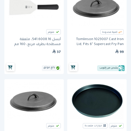
كمية محدودة
متوفر
Tomlinson 1023007 Cast Iron
آيسل 541.6008.16، ملعقة
Lid, Fits 6" Supercast Fry Pan
مسطحة بطرف مربع، 160 مم
37
99
بائع موثق
يشحن من إكويب
خيارات متعددة
متوفر
متوفر