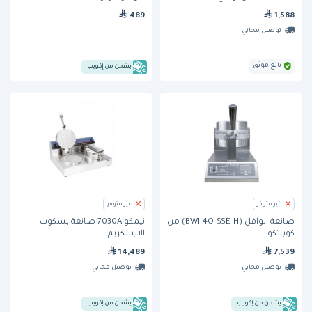
489
1,588
توصيل مجاني
بائع موثق
يشحن من إكويب
غير متوفر
غير متوفر
صانعة الوافل (BWI-4O-SSE-H) من
نيمكو 7030A صانعة بسكوت
كوباتكو
الايسكريم
14,489
7,539
توصيل مجاني
توصيل مجاني
يشحن من إكويب
يشحن من إكويب