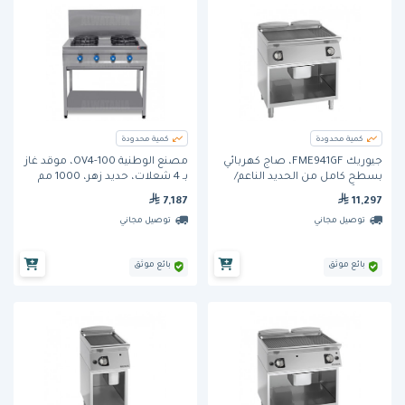
كمية محدودة
كمية محدودة
جيوريك FME941GF، صاج كهربائي
مصنع الوطنية OV4-100، موقد غاز
بسطح كامل من الحديد الناعم/
بـ 4 شعلات، حديد زهر، 1000 مم
المضلّع على خزانة قاعدة مفتوحة
7,187
11,297
توصيل مجاني
توصيل مجاني
بائع موثق
بائع موثق