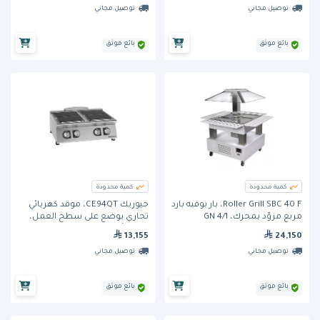
توصيل مجاني
توصيل مجاني
بائع موثق
بائع موثق
كمية محدودة
كمية محدودة
Roller Grill SBC 40 F، بار بوفيه بارد
جيوريك CE94QT، موقد كهربائي
مربع مزوّد بمحرك، 4/1 GN
تجاري يوضع على سطح العمل،
مزود بأربع صفائح تسخين مربعة،
13,155
24,150
بقدرة 16 كيلوواط، مصنوع من
توصيل مجاني
توصيل مجاني
الفولاذ المقاوم ل
بائع موثق
بائع موثق