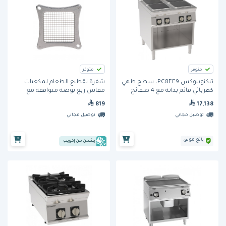
متوفر
متوفر
تيكنوينوكس PC8FE9، سطح طهي
شفرة تقطيع الطعام لمكعبات
كهربائي قائم بذاته مع 4 صفائح
مقاس ربع بوصة متوافقة مع
مربعة محكمة على خزانة مفتوحة
جهاز إيزي تشوبر 2 (56424-1) من
819
17,138
نيمكو
توصيل مجاني
توصيل مجاني
بائع موثق
يشحن من إكويب