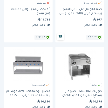
غير متوفر
كمية محدودة
صانعة الوافل على شكل القمح
آلة تحضير قمع الوافل ( 7030A
وبسطح فردي (HWB1) من تو سي
)من نيمكو
جروب
977
14,786
توصيل مجاني
توصيل مجاني
بائع موثق
بائع موثق
متوفر
كمية محدودة
جيوريك FMG941GF، صاج غاز
مصنع الوطنية OV6-220، موقد غاز
بسطح كامل من الحديد الناعم/
بـ 6 شعلات، حديد زهر، 2200 مم
المضلّع على خزانة قاعدة مفتوحة
10,350
10,379
توصيل مجاني
توصيل مجاني