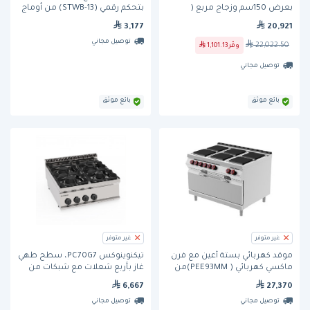
بعرض 150سم وزجاج مربع (
بتحكم رقمي (STWB-13) من أوماج
BF150-SL) من برادفورد
3,177
20,921
توصيل مجاني
22,022.50
وفّر
1,101.13
توصيل مجاني
بائع موثق
بائع موثق
غير متوفر
غير متوفر
موقد كهربائي بستة أعين مع فرن
تيكنوينوكس PC70G7، سطح طهي
ماكسي كهربائي ( PEE93MM)من
غاز بأربع شعلات مع شبكات من
ديسكو
الحديد الزهر
6,667
27,370
توصيل مجاني
توصيل مجاني