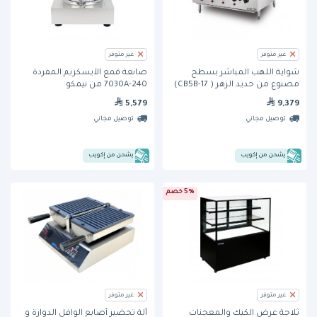
غير متوفر
غير متوفر
شواية اللهب المباشر بسطح
صانعة قمع الآيسكريم المفردة
مصنوع من حديد الزهر ( CB5B-17)
7030A-240 من نيمكو
من بيرجايا
5,579
9,379
توصيل مجاني
توصيل مجاني
يشحن من إكويب
يشحن من إكويب
5% خصم
غير متوفر
غير متوفر
ثلاجة عرض الكيك والمعجنات
آلة تحضير أصابع الوافل الدوارة و