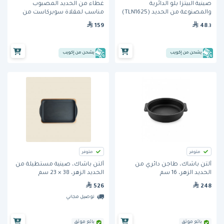
غطاء من الحديد المصبوب
صينية البيتزا بلو الدائرية
مناسب لمقلاة سوبركاست من
والمصنوعة من الحديد (TLN1625)
توملينسون
من جي آي ميتال
159
48
.3
يشحن من إكويب
يشحن من إكويب
متوفر
متوفر
ألتن باشاك، طاجن دائري من
ألتن باشاك، صينية مستطيلة من
الحديد الزهر، 16 سم
الحديد الزهر، 38 × 23 سم
526
248
توصيل مجاني
بائع موثق
بائع موثق