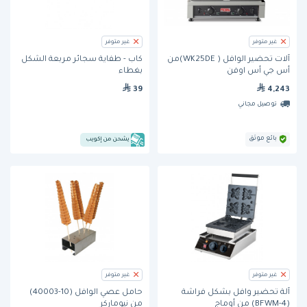
غير متوفر
غير متوفر
آلات تحضير الوافل ( WK25DE)من
كاب - طفاية سجائر مربعة الشكل
أس جي أس اوفن
بغطاء
39
4,243
توصيل مجاني
بائع موثق
يشحن من إكويب
غير متوفر
غير متوفر
آلة تحضير وافل بشكل فراشة
حامل عصي الوافل (10-40003)
(BFWM-4) من أوماج
من نيوماركر