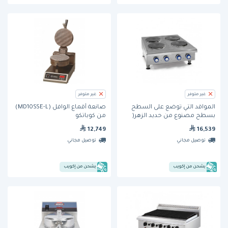
غير متوفر
غير متوفر
المواقد التي تُوضع على السطح
صانعة أقماع الوافل (MD10SSE-L)
بسطح مصنوع من حديد الزهر(
من كوباتكو
IHPA 4-24E)من امبريال
12,749
16,539
توصيل مجاني
توصيل مجاني
يشحن من إكويب
يشحن من إكويب