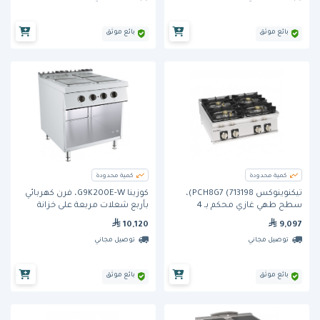
بائع موثق
بائع موثق
كمية محدودة
كمية محدودة
تيكنوينوكس PCH8G7 (713198)،
كوزينا G9K200E-W، فرن كهربائي
سطح طهي غازي محكم بـ 4
بأربع شعلات مربعة على خزانة
شعلات، شبكات من الحديد الزهر
بقاعدة مفتوحة
10,120
9,097
توصيل مجاني
توصيل مجاني
بائع موثق
بائع موثق