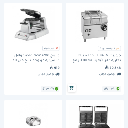
غير متوفر
كمية محدودة
جيوريك BE94FM، مقلاة براط
وارينج WWD200، ماكينة وافل
تجارية كهربائية بسعة 80 لتر مع
كلاسيكية مزدوجة، تنتج حتى 60
إمالة يدوية، بقدرة 15 كيلوواط،
وافلاً في الساعة
20,543
919
وحوض من الحديد الطري، وهيكل
توصيل مجاني
توصيل مجاني
من الفولاذ ا
بائع موثق
بائع موثق