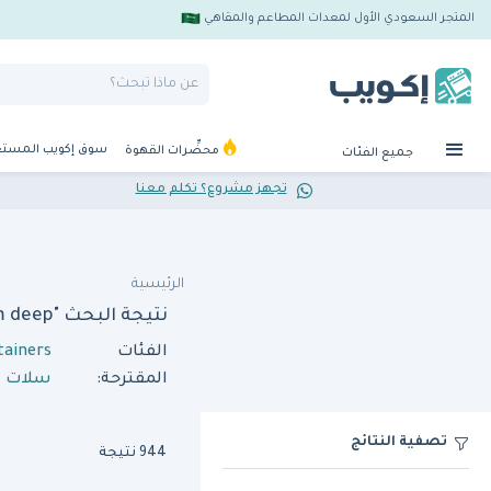
المتجر السعودي الأول لمعدات المطاعم والمقاهي
سوق إكويب المست
محضِّرات القهوة
جميع الفئات
تجهز مشروع؟ تكلم معنا
الرئيسية
نتيجة البحث "gn pan container 1x1 150 mm deep"
الفئات
tainers
المقترحة:
سلات ال
تصفية النتائج
944 نتيجة