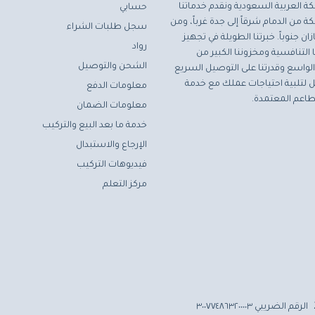
ة العربية السعودية ونقدم خدماتنا
حسابي
ة من الدمام شرقاً إلى جدة غرباً، ومن
سجل طلبات الشراء
ان جنوباً. خبرتنا الطويلة في تجهيز
رواد
التنافسية ومخزوننا الكبير من
الشحن والتوصيل
لواسع وقدرتنا على التوصيل السريع
مثل لتلبية احتياجات عملك مع خدمة
معلومات الدفع
اعم المعتمدة.
معلومات الضمان
خدمة ما بعد البيع والتركيب
الإرجاع والاستبدال
فيديوهات التركيب
مركز التعلم
الرقم الضريبي ٣٠٠٧٧٤٨٦٣٢٠٠٠٠٣