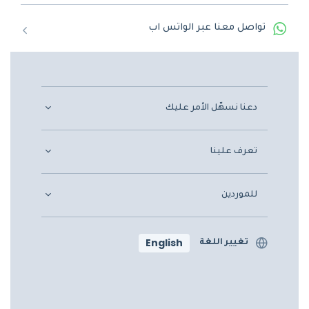
تواصل معنا عبر الواتس اب
دعنا نسهّل الأمر عليك
تعرف علينا
للموردين
English
تغيير اللغة