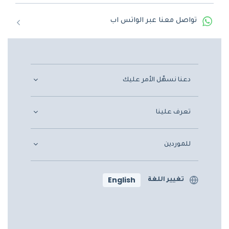
تواصل معنا عبر الواتس اب
دعنا نسهّل الأمر عليك
تعرف علينا
للموردين
English
تغيير اللغة