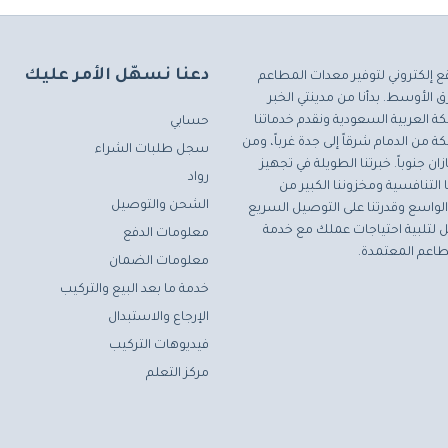
دعنا نسهّل الأمر عليك
ع إلكتروني لتوفير معدات المطاعم
 الأوسط. بدأنا من مدينتي الخبر
ة العربية السعودية ونقدم خدماتنا
حسابي
ة من الدمام شرقاً إلى جدة غرباً، ومن
سجل طلبات الشراء
ان جنوباً. خبرتنا الطويلة في تجهيز
رواد
التنافسية ومخزوننا الكبير من
الشحن والتوصيل
لواسع وقدرتنا على التوصيل السريع
مثل لتلبية احتياجات عملك مع خدمة
معلومات الدفع
اعم المعتمدة.
معلومات الضمان
خدمة ما بعد البيع والتركيب
الإرجاع والاستبدال
فيديوهات التركيب
مركز التعلم