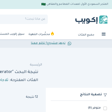
المتجر السعودي الأول لمعدات المطاعم والمقاهي
سوق إكويب المست
محضِّرات القهوة
جميع الفئات
تجهز مشروع؟ تكلم معنا
الرئيسية
نتيجة البحث "sofia refrigeration sofrw 120 display refrigerator"
الفئات المقترحة:
ثلاجا
تصفية النتائج
12 نتيجة
متوفر
(8)