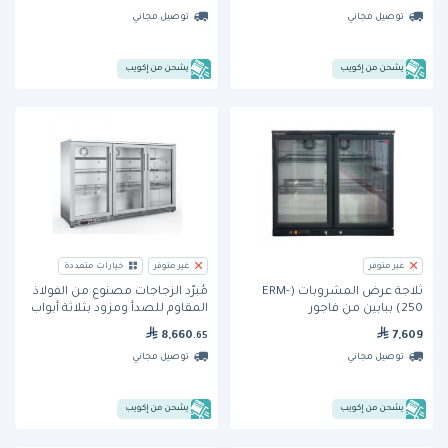
توصيل مجاني
توصيل مجاني
يشحن من إكويب
يشحن من إكويب
غير متوفر
غير متوفر
خيارات متعددة
ثلاجة عرض المشروبات (ERM-
مُبرّد الزجاجات مصنوع من الفولاذ
250) ببابين من فاجور
المقاوم للصدأ ومزود بثلاثة أبواب
(ERMU-350 SS ERMU) من فاجور
8,660
7,609
.65
توصيل مجاني
توصيل مجاني
يشحن من إكويب
يشحن من إكويب