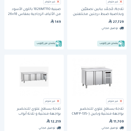
غير متوفر
غير متوفر
ثلاجة/ مُجمِّد ببابين نصفيَّيْن
صينية 1826MT110 باللون الأسود
وبخاصية ضبط درجتين مختلفتين
من الألياف الزجاجية بمقاس 18×26
من الحرارة وتعمل بمبرد
بوصة من كامبرو
149
27,729
هيدروكربوني (T-23DT-HC) من ترو
توصيل مجاني
يشحن من إكويب
يشحن من إكويب
غير متوفر
غير متوفر
ثلاجة بسطح علوي للتحضير
ثلاجة بسطح علوي للتحضير
بواجهة منحنية وبابين (CMFP-135-
بواجهة منحنية و ثلاثة أبواب
BP) من فاجور
(CMFP-180-BP) من فاجور
12,219
11,709
توصيل مجاني
توصيل مجاني