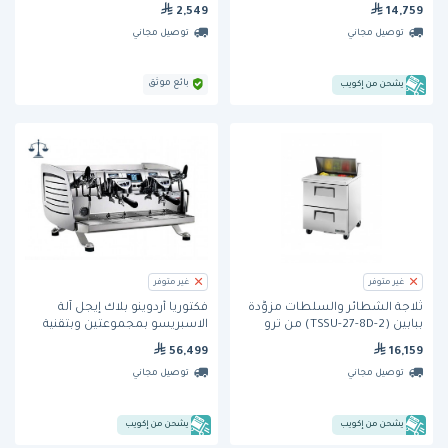
مع باب مفصلي ومنزلقات
2,549
14,759
للصواني.
توصيل مجاني
توصيل مجاني
بائع موثق
يشحن من إكويب
غير متوفر
غير متوفر
ثلاجة الشطائر والسلطات مزوَّدة
فكتوريا أردوينو بلاك إيجل آلة
ببابين (TSSU-27-8D-2) من ترو
الاسبريسو بمجموعتين وبتقنية
القياس الوزني
56,499
16,159
توصيل مجاني
توصيل مجاني
يشحن من إكويب
يشحن من إكويب