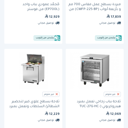
مبردة بسطح عمل مقاس 700 مم
مُجمِّد عمودي بباب واحد
و بأربعة أبواب (CMFP-225-BP) من
(EP700L) من فوستر
فاجور
12,929
17,839
توصيل مجاني
توصيل مجاني
يشحن من إكويب
يشحن من إكويب
غير متوفر
غير متوفر
ثلاجة بباب زجاجي تعمل بمبرد
ثلاجة بسطح علوي كبير لتحضير
هيدروكربوني (TUC-27G-HC-
الشطائر/ السلطات وتعمل بمبرد
FGD01)) من ترو
هيدروكربوني (TSSU-27-12M-C-HC)
12,229
12,069
من ترو
توصيل مجاني
توصيل مجاني