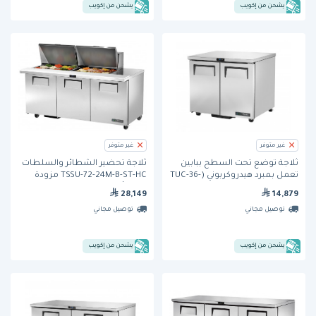
يشحن من إكويب
يشحن من إكويب
غير متوفر
غير متوفر
ثلاجة تُوضع تحت السطح ببابين
ثلاجة تحضير الشطائر والسلطات
تعمل بمبرد هيدروكربوني (TUC-36-
TSSU-72-24M-B-ST-HC مزودة
HC) من ترو
بثلاثة أبواب من ترو
28,149
14,879
توصيل مجاني
توصيل مجاني
يشحن من إكويب
يشحن من إكويب