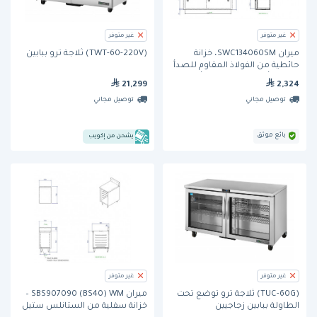
غير متوفر
غير متوفر
ميران SWC134060SM، خزانة
(TWT-60-220V) ثلاجة ترو ببابين
حائطية من الفولاذ المقاوم للصدأ
مزودة بأبواب منزلقة ورف أوسط
21,299
2,324
توصيل مجاني
توصيل مجاني
بائع موثق
يشحن من إكويب
غير متوفر
غير متوفر
(TUC-60G) ثلاجة ترو توضع تحت
ميران SBS907090 (BS40) WM –
الطاولة ببابين زجاجيين
خزانة سفلية من الستانلس ستيل