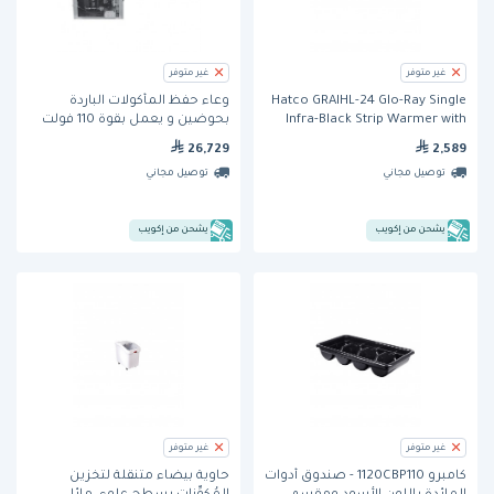
غير متوفر
غير متوفر
Hatco GRAIHL-24 Glo-Ray Single
وعاء حفظ المأكولات الباردة
Infra-Black Strip Warmer with
بحوضين و يعمل بقوة 110 فولت
Lights 24"
(RCP-200) من ويلز
26,729
2,589
توصيل مجاني
توصيل مجاني
يشحن من إكويب
يشحن من إكويب
غير متوفر
غير متوفر
كامبرو 1120CBP110 - صندوق أدوات
حاوية بيضاء متنقلة لتخزين