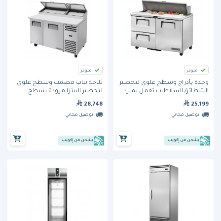
متوفر
متوفر
وحدة بأدراج وسطح علوي لتحضير
ثلاجة بباب مصمت وسطح علوي
الشطائر/ السلاطات تعمل بمبرد
لتحضير البيتزا مزودة بسطح
هيدروكربوني (TSSU-48-12D-2-HC)
إضافي وتعمل بمبرد هيدروكربوني
28,748
25,199
من ترو
(TPP-AT-60-HC) من ترو
توصيل مجاني
توصيل مجاني
يشحن من إكويب
يشحن من إكويب