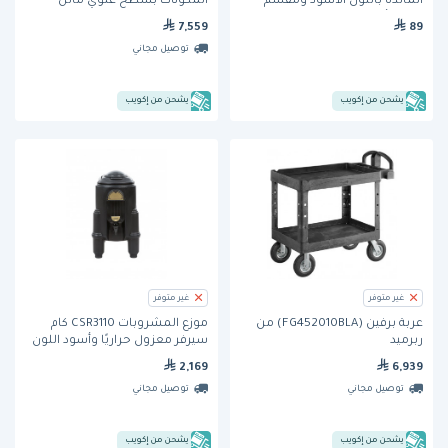
المائدة باللون الأسود ومقسم
المُكوِّنات بسطح علوي مائل
لأربعة أقسام
وغطاء منزلق سعة 490 كوب
7,559
89
(FG360388WHT) بروسيف من
توصيل مجاني
ربرميد
يشحن من إكويب
يشحن من إكويب
غير متوفر
غير متوفر
عربة برفين (FG452010BLA) من
موزع المشروبات CSR3110 كام
ربرميد
سيرفر معزول حراريًا وأسود اللون
وبسعة 11.3 لتر من كامبرو
2,169
6,939
توصيل مجاني
توصيل مجاني
يشحن من إكويب
يشحن من إكويب