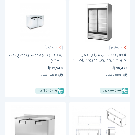
غير متوفر
غير متوفر
ثلاجة بعدد 2 باب منزلق تعمل
(HR360) ثلاجة فوستر توضع تحت
بمبرد هيدروكربوني ومزودة بإضاءة
السطح
ليد (GDM-45-HC-LD) من ترو
19,549
16,459
توصيل مجاني
توصيل مجاني
يشحن من إكويب
يشحن من إكويب