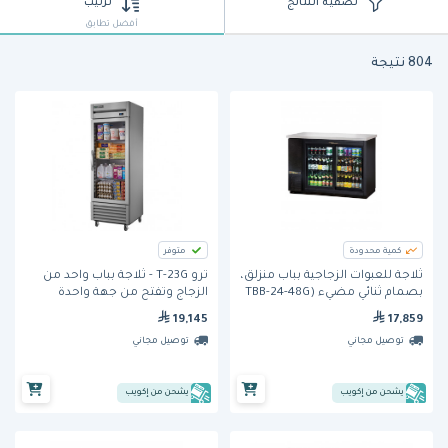
تصفية النتائج
ترتيب
أفضل تطابق
804 نتيجة
كمية محدودة
متوفر
ثلاجة للعبوات الزجاجية بباب منزلق،
ترو T-23G - ثلاجة بباب واحد من
بصمام ثنائي مضيء (TBB-24-48G
الزجاج وتفتح من جهة واحدة
220/60/1) من ترو
19,145
17,859
توصيل مجاني
توصيل مجاني
يشحن من إكويب
يشحن من إكويب