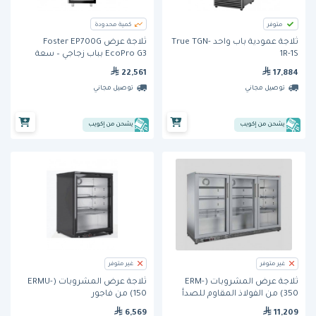
متوفر
كمية محدودة
ثلاجة عمودية باب واحد True TGN-
ثلاجة عرض Foster EP700G
1R-1S
EcoPro G3 بباب زجاجي – سعة
600 لتر
22,561
17,884
توصيل مجاني
توصيل مجاني
يشحن من إكويب
يشحن من إكويب
غير متوفر
غير متوفر
ثلاجة عرض المشروبات (ERM-
ثلاجة عرض المشروبات (ERMU-
350) من الفولاذ المقاوم للصدأ
150) من فاجور
من فاجور
6,569
11,209