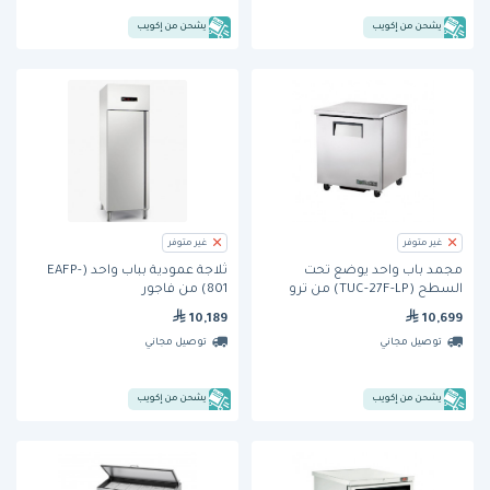
يشحن من إكويب
يشحن من إكويب
غير متوفر
غير متوفر
مجمد باب واحد يوضع تحت
ثلاجة عمودية بباب واحد (EAFP-
السطح (TUC-27F-LP) من ترو
801) من فاجور
10,189
10,699
توصيل مجاني
توصيل مجاني
يشحن من إكويب
يشحن من إكويب