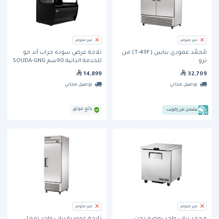
غير متوفر
غير متوفر
مُجمِّد عمودي ببابين (T-49F) من
ثلاجة عرض سودة جراب آند جو
ترو
للخدمة الذاتية 90سم SOUDA-GNG
تصميم منحني من برودان - الاصدار
14,899
32,709
الذكي مع نظام IoT - اللون الأسود
توصيل مجاني
توصيل مجاني
بائع موثق
يشحن من إكويب
غير متوفر
غير متوفر