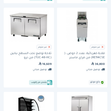
غير متوفر
غير متوفر
قلاية كهربائية، بعدد 2 حوض، (
ثلاجة تُوضع تحت السطح ببابين
RE114CSE) من فراي ماستر
(TUC-48-HC) من ترو
16,609
36,800
توصيل مجاني
توصيل مجاني
بائع موثق
يشحن من إكويب