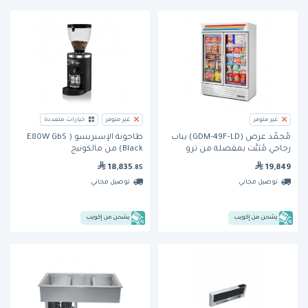
غير متوفر
غير متوفر
خيارات متعددة
مُجمِّد عرض (GDM-49F-LD) بباب
طاحونة الإسبريسو ( E80W GbS
زجاجي مُثبَّت بمفصلة من ترو
Black) من مالكونيج
18,835
19,849
.85
توصيل مجاني
توصيل مجاني
يشحن من إكويب
يشحن من إكويب