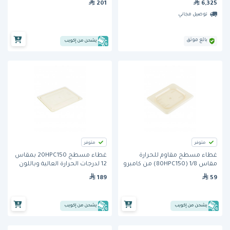
201
6,325
توصيل مجاني
بائع موثق
يشحن من إكويب
متوفر
متوفر
غطاء مسطح مقاوم للحرارة
غطاء مسطح 20HPC150 بمقاس
مقاس 1/8 (80HPC150) من كامبرو
12 لدرجات الحرارة العالية وباللون
الكهرماني من كامبرو
189
59
يشحن من إكويب
يشحن من إكويب