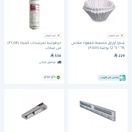
غير متوفر
غير متوفر
فتكو أوراق مصفية للقهوة مقاس
خرطوشة لمرشحات المياه (FC04)
15" * 5" 12 بوصة (F001)
من لينكات
530
229
توصيل مجاني
بائع موثق
يشحن من إكويب