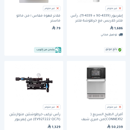
غير متوفر
غير متوفر
إيفربيور (4339-90 + 4339-11)، رأس
فلاتر قهوة مقاس ١ من ماكو
فلتر كلاريس مع خرطوشة فلتر
ماستر
كلاريس متوسطة
79
1,686
توصيل مجاني
بائع موثق
يشحن من إكويب
غير متوفر
غير متوفر
أفران الطبخ السريع (
رأس تركيب خرطوشتَيْن متوازيتَيْن
CONNEX12)من ميري شيف
(EV927222 QC7I) من إيفربيور
1,329
50,239