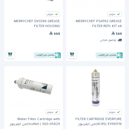
متوفر
متوفر
MERRYCHEF DV0366 GREASE
MERRYCHEF PSA1192 GREASE
FILTER HOUSING
FILTER REPL KIT e4
469
569
توصيل مجاني
يشحن من إكويب
يشحن من إكويب
متوفر
متوفر
Water Filter Cartridge with
FILTER CARTRIDGE EVERPURE
4CB5( EV961716)من ايفربيور
IsoNet ( 300-05829)من ايفربيور