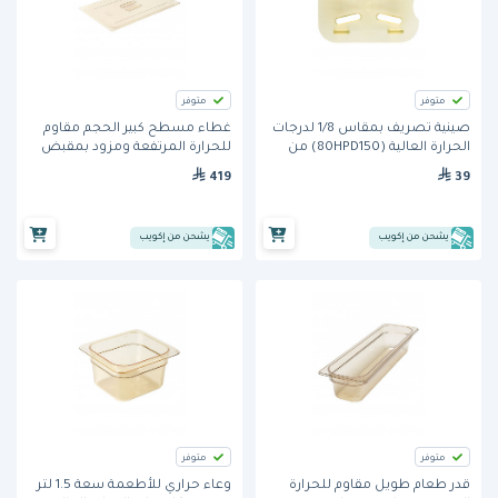
متوفر
متوفر
صينية تصريف بمقاس 1/8 لدرجات
غطاء مسطح كبير الحجم مقاوم
الحرارة العالية (80HPD150) من
للحرارة المرتفعة ومزود بمقبض
كامبرو- اللون الكهرماني
(10HPCH150) من كامبرو
419
39
يشحن من إكويب
يشحن من إكويب
متوفر
متوفر
قدر طعام طويل مقاوم للحرارة
وعاء حراري للأطعمة سعة 1.5 لتر