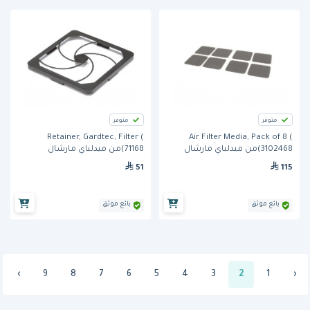
متوفر
متوفر
Retainer, Gardtec, Filter (
Air Filter Media, Pack of 8 (
3102468)من ميدلباي مارشال
71168)من ميدلباي مارشال
51
115
بائع موثق
بائع موثق
›
9
8
7
6
5
4
3
2
1
‹