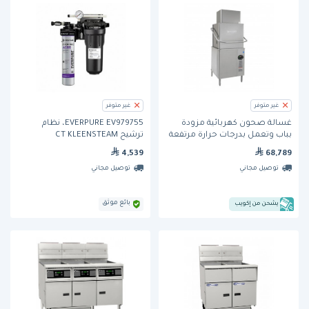
غير متوفر
غير متوفر
غسالة صحون كهربائية مزودة
EVERPURE EV979755، نظام
بباب وتعمل بدرجات حرارة مرتفعة
ترشيح CT KLEENSTEAM
AM15VL-2 من هوبارت
4,539
68,789
توصيل مجاني
توصيل مجاني
بائع موثق
يشحن من إكويب