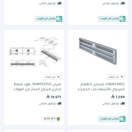
توصيل مجاني
توصيل مجاني
يشحن من إكويب
يشحن من إكويب
غير متوفر
غير متوفر
(GRAH-48D) مسخن الطعام
ميران SDW551250، هود شفط
المزدوج بالأشعة تحت الحمراء
جداري مزدوج الجدار من الفولاذ
بقوة واط عالية
المقاوم للصدأ، بدون نظام إطفاء
18,975
7,089
حريق
توصيل مجاني
توصيل مجاني
بائع موثق
يشحن من إكويب