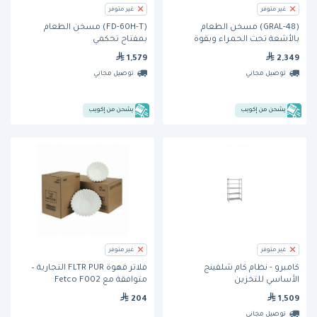
غير متوفر
غير متوفر
(GRAL-48) مسخن الطعام
(FD-60H-T) مسخن الطعام
بالأشعة تحت الحمراء وبقوة
بمفتاح تحكمي
كهربائية عالية
1,579
2,349
توصيل مجاني
توصيل مجاني
يشحن من إكويب
يشحن من إكويب
غير متوفر
غير متوفر
كامبرو - نظام كام شلفينج
فلاتر قهوة FLTR PUR التجارية –
الأساسي للتخزين
متوافقة مع Fetco F002
204
1,509
توصيل مجاني