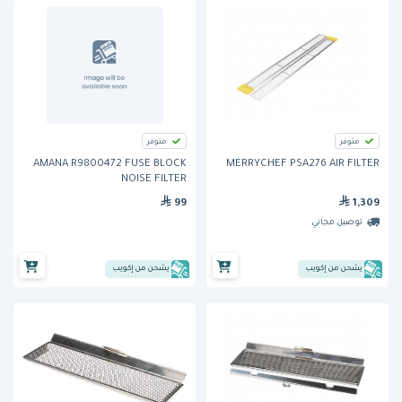
متوفر
متوفر
AMANA R9800472 FUSE BLOCK
MERRYCHEF PSA276 AIR FILTER
NOISE FILTER
99
1,309
توصيل مجاني
يشحن من إكويب
يشحن من إكويب