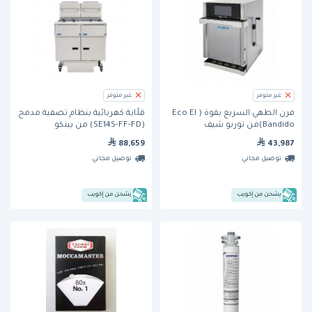
غير متوفر
غير متوفر
فرن الطهي السريع بقوة ( Eco El
قلَّاية كهربائية بنظام تصفية مدمج
Bandido)من توربو شيف
(SE14S-FF-FD) من بيتكو
88,659
43,987
توصيل مجاني
توصيل مجاني
يشحن من إكويب
يشحن من إكويب