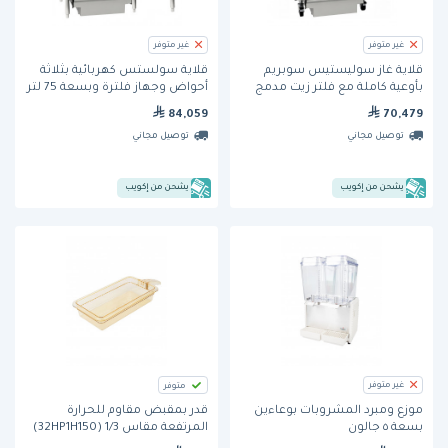
غير متوفر
غير متوفر
قلاية غاز سوليستيس سوبريم
قلاية سولستس كهربائية بثلاثة
بأوعية كاملة مع فلتر زيت مدمج
أحواض وجهاز فلترة وبسعة 75 لتر
وتحكم رقمي (SSH55C-2/FD) من
(SE14D-FFF) من بيتكو
84,059
70,479
بيتكو - 25 لتر
توصيل مجاني
توصيل مجاني
يشحن من إكويب
يشحن من إكويب
غير متوفر
متوفر
قدر بمقبض مقاوم للحرارة
موزع ومبرد المشروبات بوعاءين
المرتفعة مقاس 1/3 (32HP1H150)
بسعة ٥ جالون
من كامبرو