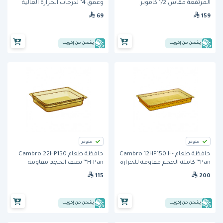
المرتفعة مقاس 1/2 كاموير
وعمق 4" لدرجات الحرارة العالية
(24LPHP150) من كامبرو
باللون الكهرماني من كامبرو
69
159
يشحن من إكويب
يشحن من إكويب
متوفر
متوفر
حافظة طعام Cambro 12HP150 H-
حافظة طعام Cambro 22HP150
Pan™ كاملة الحجم مقاومة للحرارة
H-Pan™ نصف الحجم مقاومة
– سعة 8.4 لتر، عمق 65 مم
للحرارة – سعة 3.9 لتر، عمق 65 مم
115
200
يشحن من إكويب
يشحن من إكويب