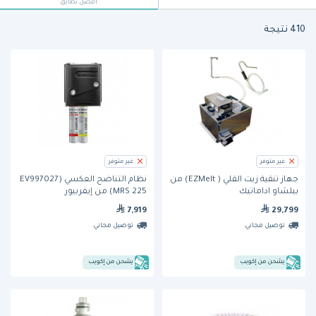
أفضل تطابق
410 نتيجة
غير متوفر
غير متوفر
جهاز تنقية زيت القلي ( EZMelt) من
نظام التناضح العكسي (EV997027
بيلشاو اداماتيك
MRS 225) من إيفربيور
7,919
29,799
توصيل مجاني
توصيل مجاني
يشحن من إكويب
يشحن من إكويب