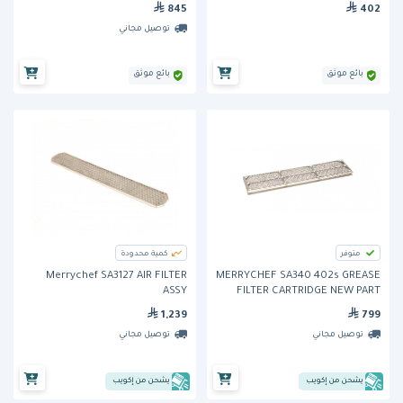
845
402
توصيل مجاني
بائع موثق
بائع موثق
متوفر
كمية محدودة
Merrychef SA3127 AIR FILTER
MERRYCHEF SA340 402s GREASE
ASSY
FILTER CARTRIDGE NEW PART
NUMBER SA3126
1,239
799
توصيل مجاني
توصيل مجاني
يشحن من إكويب
يشحن من إكويب