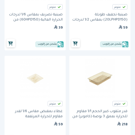
متوفر
متوفر
صينية تجفيف طويلة
صينية تصريف بمقاس 1/6 لدرجات
(20LPHPD150) بمقاس 1/2 لدرجات
الحرارة العالية (60HPD150) من
الحرارة العالية وباللون الكهرماني
كامبرو- اللون الكهرماني
39
59
من كامبرو
يشحن من إكويب
يشحن من إكويب
متوفر
متوفر
قدر مثقوب كبير الحجم 1/1 مقاوم
غطاء بمقبض مقاس 1/6 لقدر
للحرارة بعمق 3 بوصة (كاموير) من
مقاوم للحرارة المرتفعة
كامبرو
(60HPCH150) من كامبرو
59
218