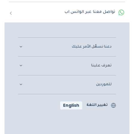
تواصل معنا عبر الواتس اب
دعنا نسهّل الأمر عليك
تعرف علينا
للموردين
English
تغيير اللغة