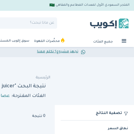
المتجر السعودي الأول لمعدات المطاعم والمقاهي
سوق إكويب المست
محضِّرات القهوة
جميع الفئات
تجهز مشروع؟ تكلم معنا
الرئيسية
نتيجة البحث "cunill acid 2 juicer"
الفئات المقترحة:
عصارا
تصفية النتائج
0 نتيجة
نطاق السعر