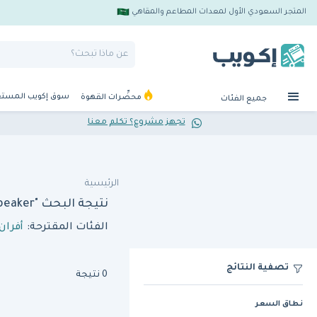
المتجر السعودي الأول لمعدات المطاعم والمقاهي
سوق إكويب المست
محضِّرات القهوة
جميع الفئات
تجهز مشروع؟ تكلم معنا
الرئيسية
نتيجة البحث "hario b 300 sci beaker"
الفئات المقترحة:
أفران 
تصفية النتائج
0 نتيجة
نطاق السعر