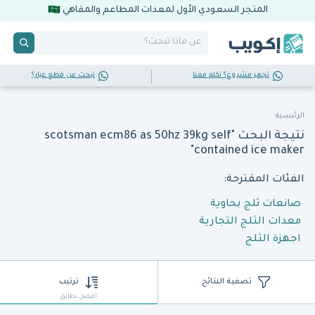
المتجر السعودي الأول لمعدات المطاعم والمقاهي
تجهز مشروع؟ تكلم معنا
تبحث عن قطع غيار؟
الرئيسية
نتيجة البحث "scotsman ecm86 as 50hz 39kg self
contained ice maker"
الفئات المقترحة:
صانعات ثلج بحاوية
معدات الثلج التجارية
اجهزة الثلج
تصفية النتائج
ترتيب
أفضل تطابق