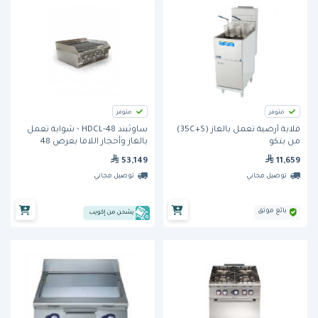
متوفر
متوفر
قلاية أرضية تعمل بالغاز (35C+S)
ساوثبند HDCL-48 - شواية تعمل
من بتكو
بالغاز وأحجار اللافا بعرض 48
بوصة
53,149
11,659
توصيل مجاني
توصيل مجاني
بائع موثق
يشحن من إكويب