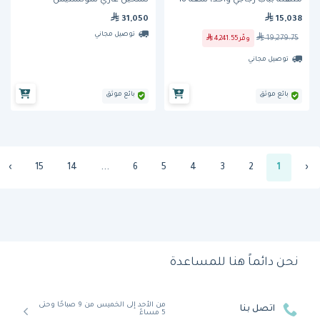
متنقلة بباب زجاجي واحد، سعة 18
تسخين غازي سولستيس
صينية
31,050
15,038
توصيل مجاني
19,279.75
وفّر
4,241.55
توصيل مجاني
بائع موثق
بائع موثق
›
15
14
...
6
5
4
3
2
1
‹
نحن دائماً هنا للمساعدة
من الأحد إلى الخميس من 9 صباحًا وحتى
اتصل بنا
5 مساءً