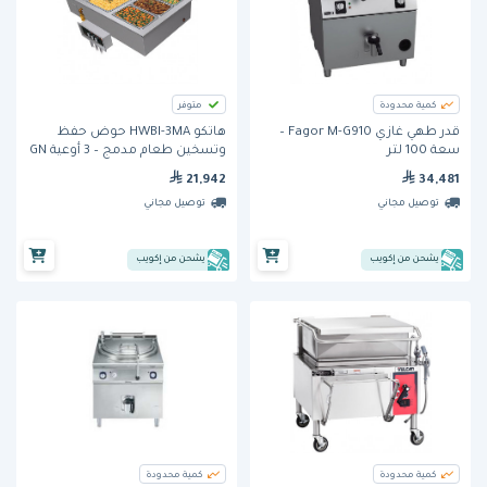
كمية محدودة
متوفر
قدر طهي غازي Fagor M-G910 –
هاتكو HWBI-3MA حوض حفظ
سعة 100 لتر
وتسخين طعام مدمج – 3 أوعية GN
كاملة الحجم
21,942
34,481
توصيل مجاني
توصيل مجاني
يشحن من إكويب
يشحن من إكويب
كمية محدودة
كمية محدودة