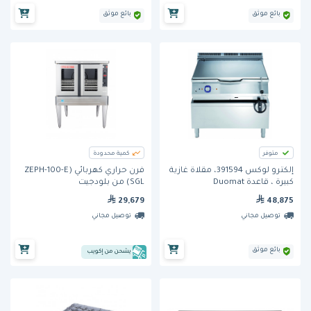
بائع موثق
بائع موثق
متوفر
كمية محدودة
إلكترو لوكس 391594، مقلاة غازية
فرن حراري كهربائي (ZEPH-100-E
كبيرة ، قاعدة Duomat
SGL) من بلودجيت
29,679
48,875
توصيل مجاني
توصيل مجاني
بائع موثق
يشحن من إكويب