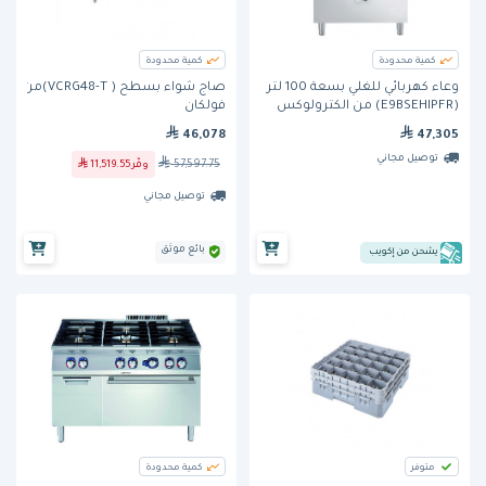
كمية محدودة
كمية محدودة
وعاء كهربائي للغلي بسعة 100 لتر
صاج شواء بسطح ( VCRG48-T)من
(E9BSEHIPFR) من الكترولوكس
فولكان
46,078
47,305
توصيل مجاني
57,597.75
وفّر
11,519.55
توصيل مجاني
بائع موثق
يشحن من إكويب
متوفر
كمية محدودة