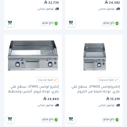
من الكروم المصقول، عرض 800
الحجم.
22,735
24,382
مم.
توصيل مجاني
توصيل مجاني
بائع موثق
بائع موثق
كمية محدودة
كمية محدودة
إلكترولوكس 371408، سطح قلي
إلكترو لوكس 371410، سطح قلي
غازي، لوحة ناعمة من الكروم
غازي، لوحة كروم، أملس ومخطط
المصقول، 400 مم
مصقول، بعرض 800 ملم
24,840
13,291
توصيل مجاني
توصيل مجاني
بائع موثق
بائع موثق