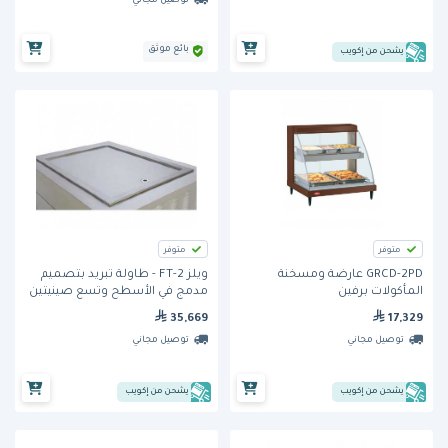
توصيل مجاني
بائع موثق
يشحن من إكويب
متوفر
متوفر
GRCD-2PD عارضة ومسخنة
ويلز FT-2 - طاولة تبريد بتصميم
المأكولات برفين
مدمج في الأسطح وتسع صينيتين
35,669
17,329
توصيل مجاني
توصيل مجاني
يشحن من إكويب
يشحن من إكويب