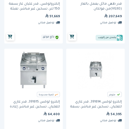
قدر طهي مائل يعمل بالغاز
إلكترولوكس، قدر غليان غاز بسعة
(VG30)من فولكان
150 لتر، تسخين غير مباشر، تعبئة
ماء تلقائية.
51,669
207,649
توصيل مجاني
توصيل مجاني
بائع موثق
يشحن من إكويب
متوفر
كمية محدودة
إلكترو لوكس 391614، قدر غازي
إلكترو لوكس 391615، قدر غازي
للغليان، تسخين غير مباشر، بسعة
للغليان، تسخين غير مباشر، إعادة
150 لتر
تعبئة أوتوماتيكية، بسعة 150 لتر
64,400
54,395
توصيل مجاني
توصيل مجاني