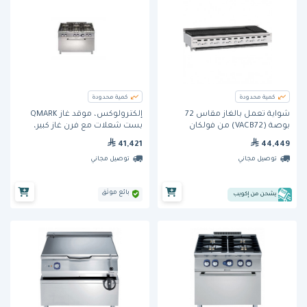
كمية محدودة
كمية محدودة
شواية تعمل بالغاز مقاس 72
إلكترولوكس، موقد غاز QMARK
بوصة (VACB72) من فولكان
بست شعلات مع فرن غاز كبير،
عرض 1200 مم.
41,421
44,449
توصيل مجاني
توصيل مجاني
بائع موثق
يشحن من إكويب