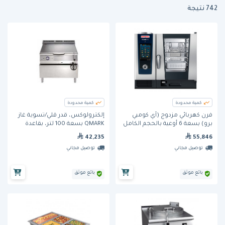
742 نتيجة
كمية محدودة
كمية محدودة
فرن كهربائي مزدوج (آي كومبي
إلكترولوكس، قدر قلي/تسوية غاز
برو) بسعة 6 أوعية بالحجم الكامل
QMARK بسعة 100 لتر، بقاعدة
من راشونال
Duomat.
42,235
55,846
توصيل مجاني
توصيل مجاني
بائع موثق
بائع موثق