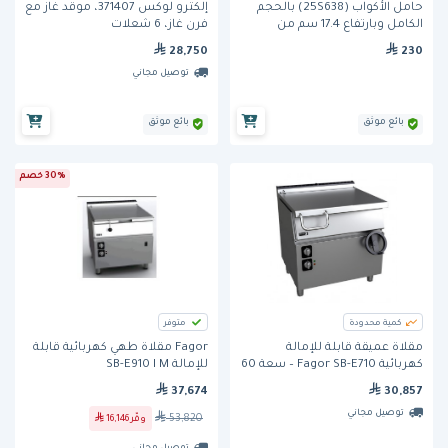
حامل الأكواب (25S638) بالحجم
إلكترو لوكس 371407، موقد غاز مع
الكامل وبارتفاع 17.4 سم من
فرن غاز، 6 شعلات
كامبرو
28,750
230
توصيل مجاني
بائع موثق
بائع موثق
30% خصم
كمية محدودة
متوفر
مقلاة عميقة قابلة للإمالة
Fagor مقلاة طهي كهربائية قابلة
كهربائية Fagor SB-E710 – سعة 60
للإمالة SB-E910 I M
لتر
37,674
30,857
توصيل مجاني
53,820
وفّر
16,146