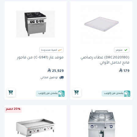
متوفر
كمية محدودة
(DRC2020180) غطاء رصاصي
موقد غاز (C-G941) من فاجور
فاتح لحامل الأواني
25,929
179
توصيل مجاني
يشحن من إكويب
يشحن من إكويب
20% خصم