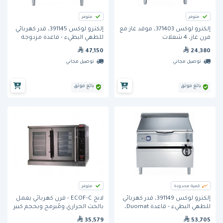
متوفر
متوفر
إلكترو لوكس 371403، موقد غاز مع
إلكترو لوكس 391145، قدر كهربائي
فرن غاز، 4 شعلات
للطهي البطيء - قاعدة مزدوجة
Duomat، بسعة 80 لتر
47,150
24,380
توصيل مجاني
توصيل مجاني
بائع موثق
بائع موثق
كمية محدودة
متوفر
إلكترو لوكس 391149، قدر كهربائي
لانج ECOF-C - فرن كهربائي يعمل
للطهي البطيء - قاعدة Duomat،
بالحث الحراري ومُبرمج وبحجم كبير
بسعة 100 لتر
35,579
53,705