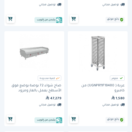
توصيل مجاني
توصيل مجاني
بائع موثق
يشحن من إكويب
متوفر
كمية محدودة
عربة ( UGNPR11F18480) من
صاج شواء 72 بوصة يوضع فوق
كامبرو
الأسطح يعمل بالغاز ومزود
بثرموستات حرارية ومخصص
47,279
1,580
للاستخدام المكثف (HDG-72) من
توصيل مجاني
توصيل مجاني
ساوثبند
بائع موثق
يشحن من إكويب