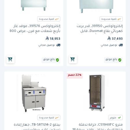
كمية محدودة
كمية محدودة
إلكترولوكس 391150، قدر بريت
إلكترولوكس 391576، موقد غاز
كهربائي بقاع Duomat، قابل
بأربع شعلات مع فرن، عرض 800
للإمالة أوتوماتيكياً، سعة 100 لتر
مم
18,953
37,493
توصيل مجاني
توصيل مجاني
بائع موثق
بائع موثق
22% خصم
متوفر
كمية محدودة
مترو C519HXFC، خزانة تدفئة
بيتكو TB-SRTG14-2، جهاز إعادة