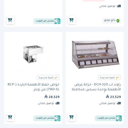
توصيل مجاني
بائع موثق
يشحن من إكويب
كمية محدودة
كمية محدودة
راوند اب DCH-320 - خزانة عرض
حوض حفظ الأطعمة الباردة (RCP-
الأطعمة بوحدة تسخين متكاملة
7143-SL) من ويلز
الخدمات وتُوضع فوق الأسطح
28,329
23,529
توصيل مجاني
توصيل مجاني
يشحن من إكويب
يشحن من إكويب