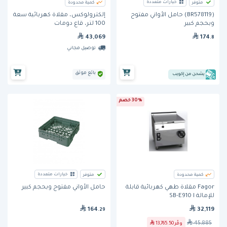
خيارات متعددة
متوفر
كمية محدودة
إلكترولوكس، مقلاة كهربائية سعة
(BR578119) حامل الأواني مفتوح
100 لتر، قاع دومات
وبحجم كبير
43,069
174
.8
توصيل مجاني
بائع موثق
يشحن من إكويب
30% خصم
خيارات متعددة
كمية محدودة
متوفر
Fagor مقلاة طهي كهربائية قابلة
حامل الأواني مفتوح وبحجم كبير
للإمالة SB-E910 I
32,119
164
.29
45,885
وفّر
13,765.50