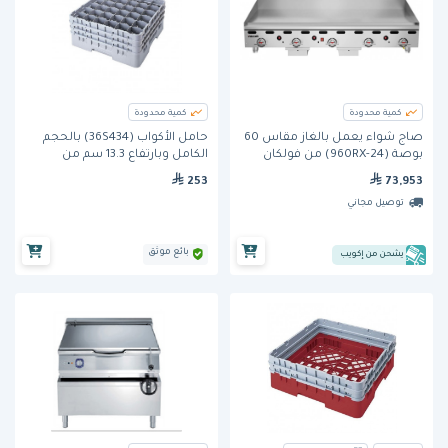
كمية محدودة
كمية محدودة
صاج شواء يعمل بالغاز مقاس 60
حامل الأكواب (36S434) بالحجم
بوصة (960RX-24) من فولكان
الكامل وبارتفاع 13.3 سم من
كامبرو
253
73,953
توصيل مجاني
بائع موثق
يشحن من إكويب