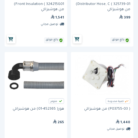
Front Insulation ( 324215G01)
Distributor Hose, C ( 325739-01)
من هوشيزاكي
من هوشيزاكي
1,541
399
توصيل مجاني
بائع موثق
بائع موثق
كمية محدودة
متوفر
( P03755-03) من هوشيزاكي
هوز( 452365-01) من هوشيزاكي
265
1,440
توصيل مجاني