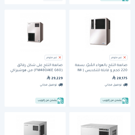
غير متوفر
غير متوفر
صانعة الثلج بالهواء المُبرَّد بسعة
صانعة الثلج على شكل رقائق
220 كجم و قابلة للتكديس (IM-
(FM480AKE G60) من هوشيزاكي
240ANE) من هوشيزاكي
29,229
28,175
توصيل مجاني
توصيل مجاني
يشحن من إكويب
يشحن من إكويب