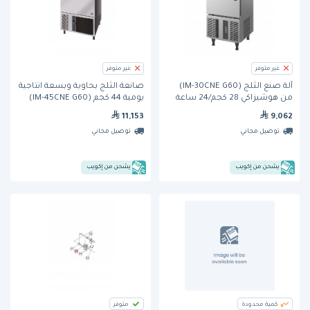
غير متوفر
غير متوفر
آلة صنع الثلج (IM-30CNE G60)
صانعة الثلج بحاوية وبسعة انتاجية
من هوشيزاكي 28 كجم/24 ساعة
يومية 44 كجم (IM-45CNE G60)
من هوشيزاكي
11,153
9,062
توصيل مجاني
توصيل مجاني
يشحن من إكويب
يشحن من إكويب
كمية محدودة
متوفر