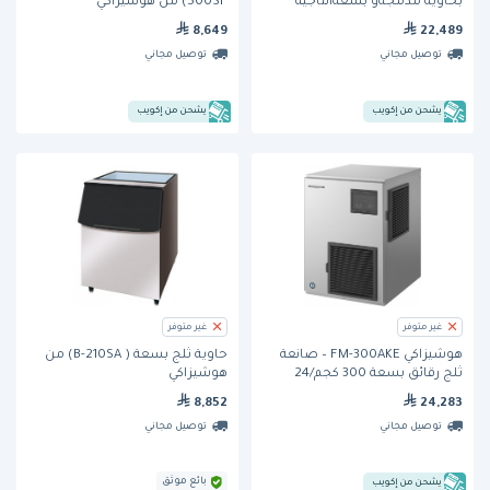
بحاوية مدمجةو بسعةانتاجية
500SF) من هوشيزاكي
يومية 95 كجم من هوشيزاكي
8,649
22,489
توصيل مجاني
توصيل مجاني
يشحن من إكويب
يشحن من إكويب
غير متوفر
غير متوفر
هوشيزاكي FM-300AKE – صانعة
حاوية ثلج بسعة ( B-210SA) من
ثلج رقائق بسعة 300 كجم/24
هوشيزاكي
ساعة
8,852
24,283
توصيل مجاني
توصيل مجاني
بائع موثق
يشحن من إكويب