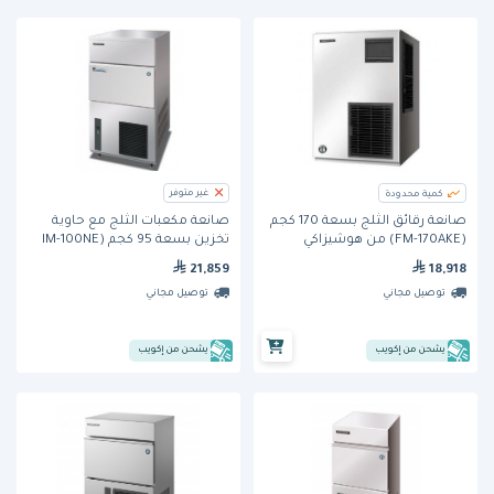
غير متوفر
كمية محدودة
صانعة رقائق الثلج بسعة 170 كجم
صانعة مكعبات الثلج مع حاوية
(FM-170AKE) من هوشيزاكي
تخزين بسعة 95 كجم (IM-100NE
G60) من هوشيزاكي
18,918
21,859
توصيل مجاني
توصيل مجاني
يشحن من إكويب
يشحن من إكويب