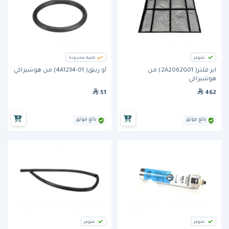
متوفر
كمية محدودة
اير فلتر( 2A2062G01) من
أو رينق( 4A1234-01) من هوشيزاكي
هوشيزاكي
51
462
بائع موثق
بائع موثق
متوفر
متوفر