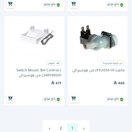
بائع موثق
بائع موثق
كمية محدودة
متوفر
فالف( P02056-01) من هوشيزاكي
Switch Mount, Bin Control (
2A8598G01) من هوشيزاكي
471
460
بائع موثق
بائع موثق
›
2
1
‹