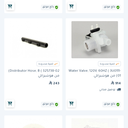
بائع موثق
بائع موثق
كمية محدودة
كمية محدودة
Distributor Hose, B ( 325738-02)
Water Valve, 120V, 60HZ ( 3U0111-
01) من هوشيزاكي
من هوشيزاكي
243
914
توصيل مجاني
بائع موثق
بائع موثق