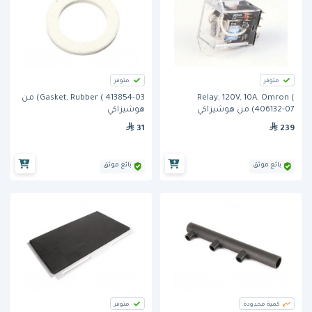
متوفر
متوفر
Relay, 120V, 10A, Omron (
Gasket, Rubber ( 413854-03) من
406132-07) من هوشيزاكي
هوشيزاكي
31
239
بائع موثق
بائع موثق
كمية محدودة
متوفر