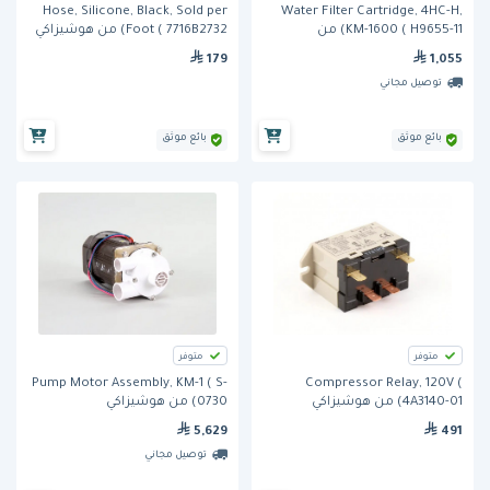
Hose, Silicone, Black, Sold per
Water Filter Cartridge, 4HC-H,
KM-1600 ( H9655-11) من
Foot ( 7716B2732) من هوشيزاكي
هوشيزاكي
179
1,055
توصيل مجاني
بائع موثق
بائع موثق
متوفر
متوفر
Pump Motor Assembly, KM-1 ( S-
Compressor Relay, 120V (
4A3140-01) من هوشيزاكي
0730) من هوشيزاكي
5,629
491
توصيل مجاني