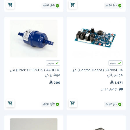
بائع موثق
بائع موثق
متوفر
متوفر
Control Board ( 2A7664-04) من
Drier, CF1B/CF1S ( 4A1113-01) من
هوشيزاكي
هوشيزاكي
200
1,471
توصيل مجاني
بائع موثق
بائع موثق