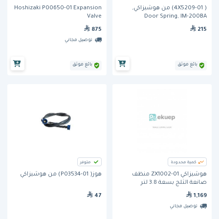
( 4X5209-01) من هوشيزاكي,
Hoshizaki P00650-01 Expansion
Valve
Door Spring, IM-200BA
875
215
توصيل مجاني
بائع موثق
بائع موثق
كمية محدودة
متوفر
هوشيزاكي ZX1002-01 منظف
هوز( P03534-01) من هوشيزاكي
صانعة الثلج بسعة 3.8 لتر
47
1,169
توصيل مجاني