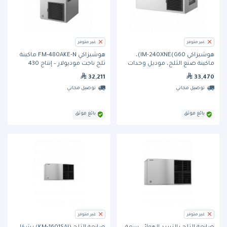
غير متوفر
غير متوفر
هوشيزاكي IM-240XNE(G60)،
هوشيزاكي FM-480AKE-N ماكينة
ماكينة صنع الثلج، موديل وحدات
ثلج ناجت موديولار – إنتاج 430
قابلة للتكديس، بقدرة إنتاج 240
كجم/24 ساعة
32,211
33,470
كجم/يوم.
توصيل مجاني
توصيل مجاني
بائع موثق
بائع موثق
غير متوفر
غير متوفر