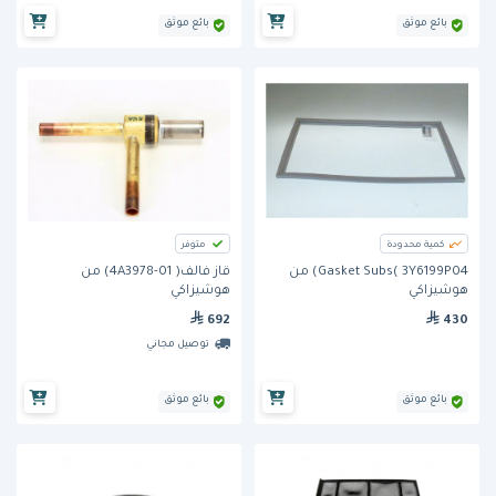
بائع موثق
بائع موثق
كمية محدودة
متوفر
Gasket Subs( 3Y6199P04) من
قاز فالف( 4A3978-01) من
هوشيزاكي
هوشيزاكي
692
430
توصيل مجاني
بائع موثق
بائع موثق