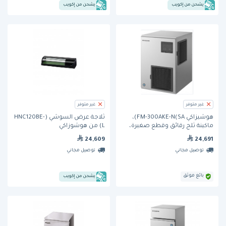
يشحن من إكويب
يشحن من إكويب
غير متوفر
غير متوفر
هوشيزاكي FM-300AKE-N(SA)،
ثلاجة عرض السوشي (HNC120BE-
ماكينة ثلج رقائق وقطع صغيرة،
L) من هوشوزاكي
270 كغ لكل 24 ساعة
24,609
24,691
توصيل مجاني
توصيل مجاني
بائع موثق
يشحن من إكويب