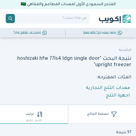
المتجر السعودي الأول لمعدات المطاعم والمقاهي
تجهز مشروع؟ تكلم معنا
تبحث عن قطع غيار؟
الرئيسية
نتيجة البحث "hoshizaki hfw 77ls4 ldgn single door
upright freezer"
الفئات المقترحة:
معدات الثلج التجارية
اجهزة الثلج
تصفية النتائج
ترتيب
أفضل تطابق
97 نتيجة