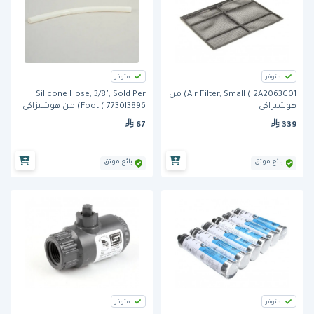
متوفر
متوفر
Air Filter, Small ( 2A2063G01) من
Silicone Hose, 3/8", Sold Per
هوشيزاكي
Foot ( 7730I3896) من هوشيزاكي
67
339
بائع موثق
بائع موثق
متوفر
متوفر