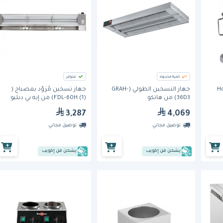
كمية محدودة
متوفر
Hob
جهاز التسخين الطولي (GRAH-
جهاز تسخين مُزوَّد بمصباح (
36D3) من هاتكو
(FDL-60H (1) من إيه بي دبليو
3,287
4,069
توصيل مجاني
توصيل مجاني
يشحن من إكويب
يشحن من إكويب