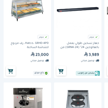
متوفر
متوفر
جهاز تسخين طولي يعمل
Hatco، GRHD-4PD، رف مزدوج
بالهالوجين 24" (GRN4-24) من
للشاشة الساخنة
هاتكو
23,000
3,989
توصيل مجاني
توصيل مجاني
بائع موثق
يشحن من إكويب