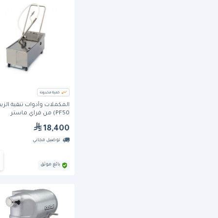
كمية محدودة
المكملات وأدوات تنقية الزي
PF50) من فراي ماستر
18,400
توصيل مجاني
بائع موثق