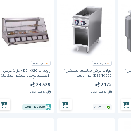
كمية محدودة
كمية محدودة
ين(
دولاب عرض بخاصية التسخين(
راوند اب DCH-320 - خزانة عرض
D92/10CBE)،من أوليس
الأطعمة بوحدة تسخين متكاملة
الخدمات وتُوضع فوق الأسطح
23,529
7,172
توصيل مجاني
توصيل مجاني
بائع موثق
يشحن من إكويب