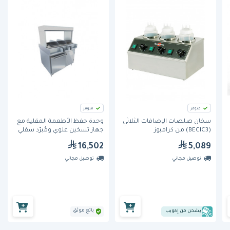
متوفر
متوفر
سخان صلصات الإضافات الثلاثي
وحدة حفظ الأطعمة المقلية مع
(BECIC3) من كرامبوز
جهاز تسخين علوي ومُبرّد سفلي
من مِران
16,502
5,089
توصيل مجاني
توصيل مجاني
بائع موثق
يشحن من إكويب