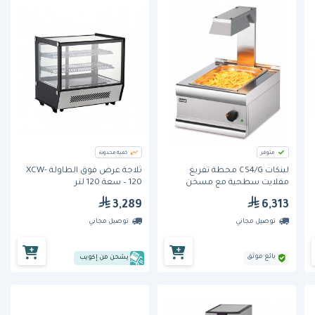
متوفر
كمية محدودة
لينكات CS4/G محطة تفريغ
ثلاجة عرض فوق الطاولة XCW-
مقلايت سطحية مع مسخن
120 – سعة 120 لتر
علوي
3,289
6,313
توصيل مجاني
توصيل مجاني
بائع موثق
يشحن من إكويب