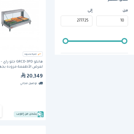
نطاق السعر
من
إلى
كمية محدودة
هاتكو GRCD-3PD جلو را
لعرض الأطعمة مزودة بجها
تسخين
20,349
توصيل مجاني
يشحن من إكويب