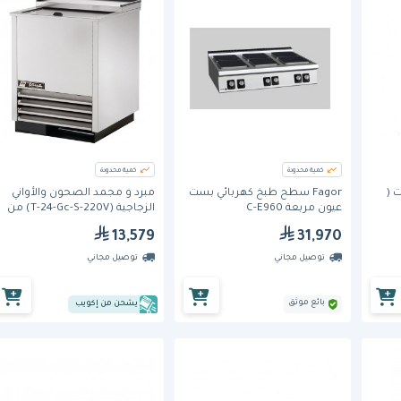
كمية محدودة
كمية محدودة
ت (
Fagor سطح طبخ كهربائي بست
مبرد و مجمد الصحون والأواني
عيون مربعة C-E960
الزجاجية (T-24-Gc-S-220V) من
ترو
13,579
31,970
توصيل مجاني
توصيل مجاني
بائع موثق
يشحن من إكويب