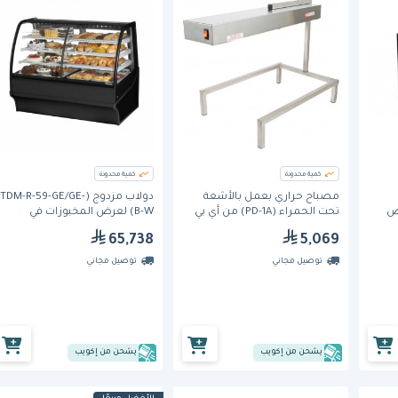
كمية محدودة
كمية محدودة
مصباح حراري بعمل بالأشعة
دولاب مزدوج (TDM-R-59-GE/GE-
ض
تحت الحمراء (PD-1A) من أي بي
B-W) لعرض المخبوزات في
محيطي، (SOUDA-CLRA)، 2.1 متر،
دبليو
نطاقين حراريين جاف/بارد
65,738
5,069
تصميم
وبواجهة زجاجية منحنية من ترو
توصيل مجاني
توصيل مجاني
يشحن من إكويب
يشحن من إكويب