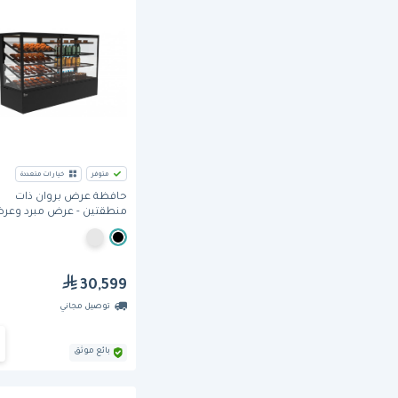
متوفر
خيارات متعددة
حافظة عرض بروان ذات
منطقتين - عرض مبرد وعر
المنطقة المبردة اليسرى، 
مكعب.
30,599
توصيل مجاني
بائع موثق