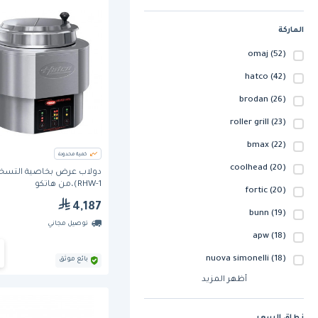
الماركة
omaj
(52)
hatco
(42)
brodan
(26)
roller grill
(23)
bmax
(22)
كمية محدودة
coolhead
(20)
دولاب عرض بخاصية التسخ
RHW-1)،من هاتكو
fortic
(20)
4,187
bunn
(19)
توصيل مجاني
apw
(18)
nuova simonelli
(18)
بائع موثق
أظهر المزيد