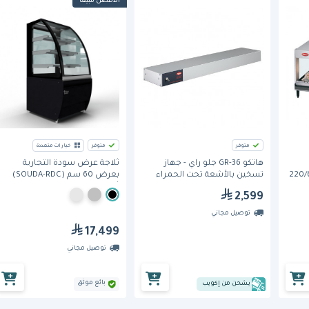
الأفضل مبيعًا
متوفر
متوفر
خيارات متعددة
هاتكو GR-36 جلو راي - جهاز
ثلاجة عرض سودة التجارية
تسخين بالأشعة تحت الحمراء
بعرض 60 سم (SOUDA-RDC)
ثلاجات الحلويات بتصميم منحني
2,599
من برودان
توصيل مجاني
17,499
توصيل مجاني
بائع موثق
يشحن من إكويب