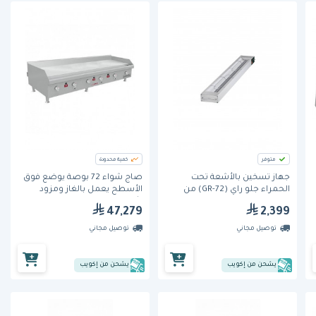
متوفر
كمية محدودة
جهاز تسخين بالأشعة تحت
صاج شواء 72 بوصة يوضع فوق
الحمراء جلو راي (GR-72) من
الأسطح يعمل بالغاز ومزود
هاتكو
بثرموستات حرارية ومخصص
47,279
2,399
للاستخدام المكثف (HDG-72) من
ساوثبند
توصيل مجاني
توصيل مجاني
يشحن من إكويب
يشحن من إكويب