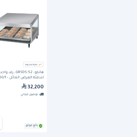
كمية محدودة
هاتكو، GRSDS-52، رف واحد
لتدفئة العرض المائل - 220/60/1
32,200
توصيل مجاني
بائع موثق