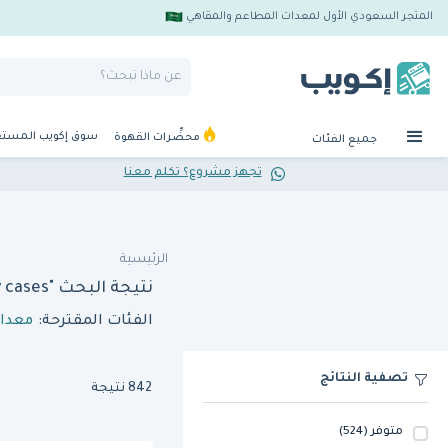
المتجر السعودي الأول لمعدات المطاعم والمقاهي
سوق إكويب المست
محضِّرات القهوة
جميع الفئات
تجهز مشروع؟ تكلم معنا
الرئيسية
نتيجة البحث "aldiwan bsk 10l countertop warmers and display cases"
الفئات المقترحة:
معدا
تصفية النتائج
842 نتيجة
متوفر
(524)