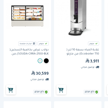
متوفر
متوفر
خيارات متعددة
غلاية المياه بسعة 10 لتر (
دولاب عرض بخاصية التسخين(
Ecoboiler T10) من ماركو
SOUDA-CRRA-2100-BLK)،من
ر،
برودان
3,911
توصيل مجاني
30,599
توصيل مجاني
بائع موثق
بائع موثق