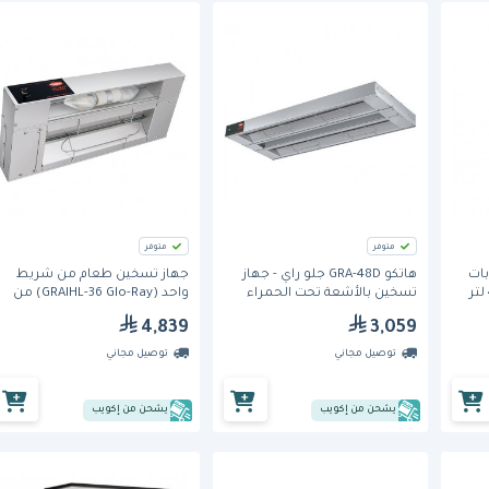
متوفر
متوفر
ات
هاتكو GRA-48D جلو راي - جهاز
جهاز تسخين طعام من شريط
تسخين بالأشعة تحت الحمراء
واحد (GRAIHL-36 Glo-Ray) من
هاتكو
4,839
3,059
توصيل مجاني
توصيل مجاني
يشحن من إكويب
يشحن من إكويب