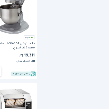
متوفر
خلاط كوكبي art N50-604
سعة 5 لتر تجاري
19,311
توصيل مجاني
يشحن من إكويب